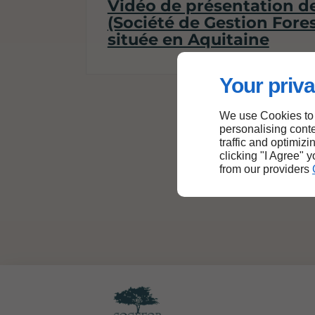
Vidéo de présentation 
(Société de Gestion Fores
située en Aquitaine
Your priva
We use Cookies to
personalising conte
traffic and optimizi
clicking "I Agree" 
from our providers