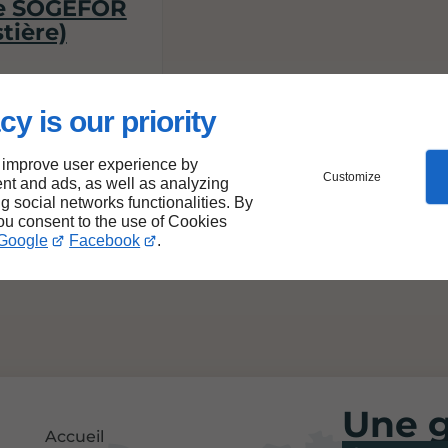
de SOGEFOR
tière)
cy is our priority
 improve user experience by
Customize
nt and ads, as well as analyzing
ng social networks functionalities. By
you consent to the use of Cookies
Google
Facebook
.
Une 
Accueil