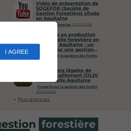
Vidéo de présentation de
SOGEFOR (Société de
Gestion Forestière) située
en Aquitaine
22/05/2026
Vie de l'entreprise
Remettre en production
une parcelle forestière en
Nouvelle Aquitaine : un
guide pour une gestion
I AGREE
durable
Conseils sur la gestion des forêts
30/04/2026
Obligations légales de
débroussaillement (OLD)
en Nouvelle Aquitaine
Conseils sur la gestion des forêts
30/04/2026
Plus d'articles
gestion
forestière