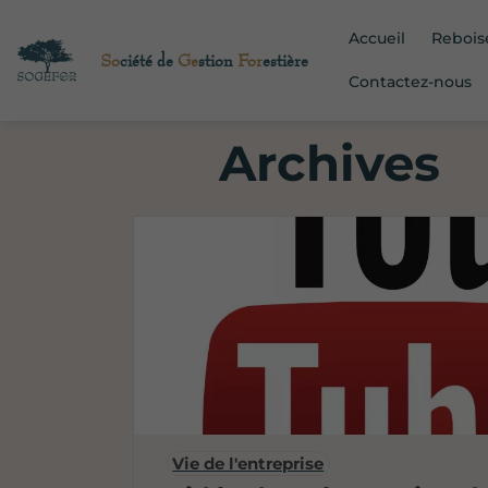
Accueil
Reboi
So
ciété de
Ge
stion
For
estière
Contactez-nous
Archives
Vie de l'entreprise