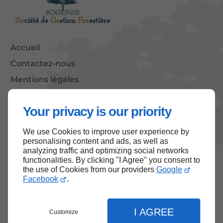
So
ciété de
Ge
stion
For
estière
Accueil
Contactez-nous
Mentions légales
Plan du site
Your privacy is our priority
We use Cookies to improve user experience by
Haut de page
personalising content and ads, as well as
analyzing traffic and optimizing social networks
functionalities. By clicking "I Agree" you consent to
the use of Cookies from our providers
Google
Facebook
.
I AGREE
Customize