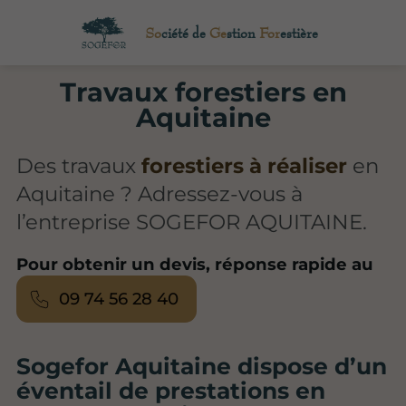
So
ciété de
Ge
stion
For
estière
Travaux forestiers en
Aquitaine
Des travaux
forestiers à réaliser
en
Aquitaine ? Adressez-vous à
l’entreprise SOGEFOR AQUITAINE.
Pour obtenir un devis, réponse rapide au
09 74 56 28 40
Sogefor Aquitaine dispose d’un
éventail de prestations en