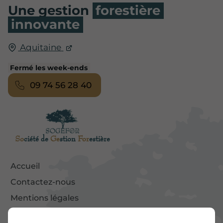
Une gestion
forestière
innovante
Aquitaine
Fermé les week-ends
09 74 56 28 40
So
ciété de
Ge
stion
For
estière
Accueil
Contactez-nous
Mentions légales
Plan du site