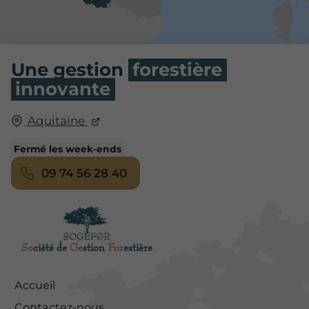
Une gestion
forestière
innovante
Aquitaine
Fermé les week-ends
09 74 56 28 40
So
ciété de
Ge
stion
For
estière
Accueil
Contactez-nous