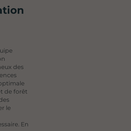
ation
quipe
on
nneux des
sences
 optimale
t de forêt
 des
r le
essaire. En