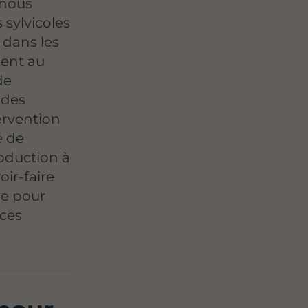
 nous
sylvicoles
 dans les
ment au
de
 des
ervention
é de
oduction à
ir-faire
le pour
aces