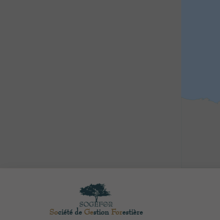
So
ciété de
Ge
stion
For
estière