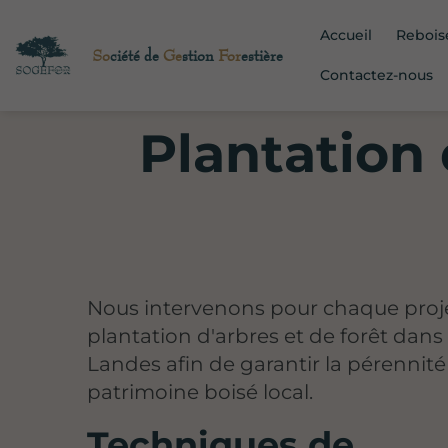
Accueil
Reboi
So
ciété de
Ge
stion
For
estière
Contactez-nous
Plantation 
Nous intervenons pour chaque proj
plantation d'arbres et de forêt dans 
Landes afin de garantir la pérennité
patrimoine boisé local.
Techniques de