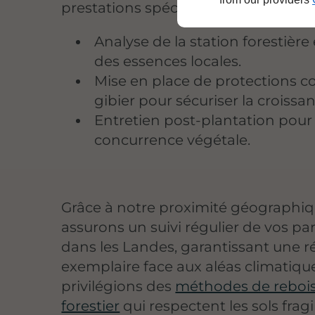
prestations spécifiques :
Analyse de la station forestière 
des essences locales.
Mise en place de protections co
gibier pour sécuriser la croissan
Entretien post-plantation pour l
concurrence végétale.
Grâce à notre proximité géographiq
assurons un suivi régulier de vos par
dans les Landes, garantissant une ré
exemplaire face aux aléas climatiqu
privilégions des
méthodes de rebo
forestier
qui respectent les sols fragi