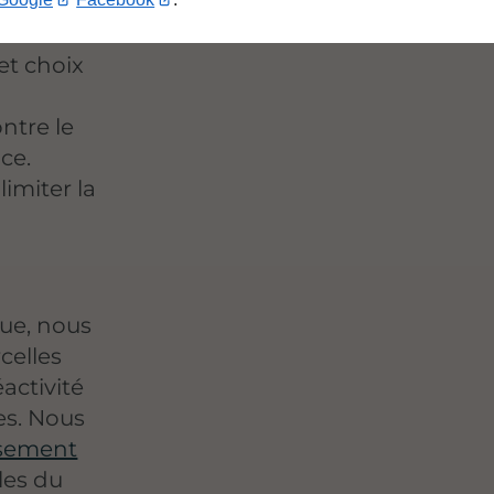
et choix
ntre le
ce.
imiter la
ue, nous
celles
activité
es. Nous
isement
les du