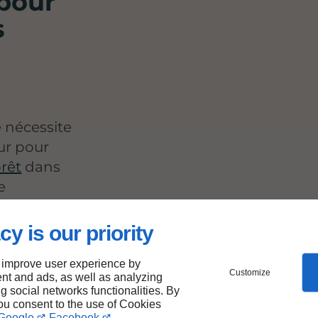
 pour
s
e nécessite
ur pour
orêt
dans
e
r la
s par
cy is our priority
 nous
 improve user experience by
e gestion
Customize
nt and ads, as well as analyzing
urer vos
ng social networks functionalities. By
oici nos
you consent to the use of Cookies
Google
Facebook
.