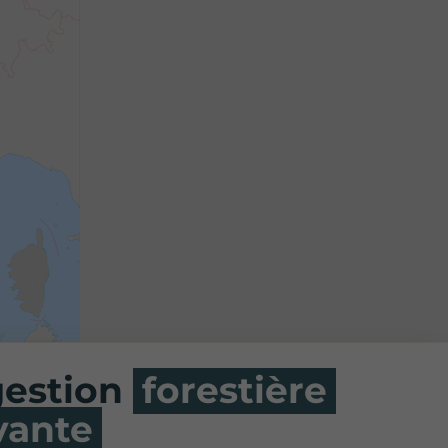
gestion
forestière
vante