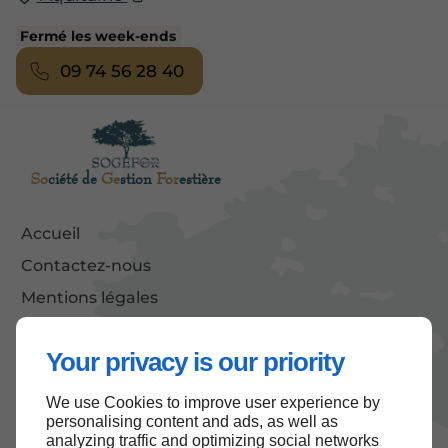
Fermé les week-ends
09 74 56 28 40
So
ciété de
Ge
stion
For
estière
Accueil
Contactez-nous
Mentions légales
Plan du site
Your privacy is our priority
We use Cookies to improve user experience by
Haut de page
personalising content and ads, as well as
analyzing traffic and optimizing social networks